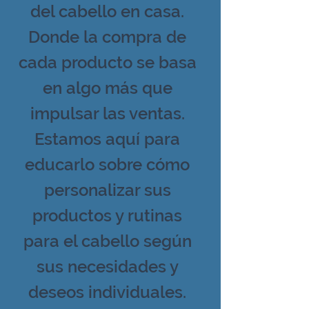
del cabello en casa.
Donde la compra de
cada producto se basa
en algo más que
impulsar las ventas.
Estamos aquí para
educarlo sobre cómo
personalizar sus
productos y rutinas
para el cabello según
sus necesidades y
deseos individuales.