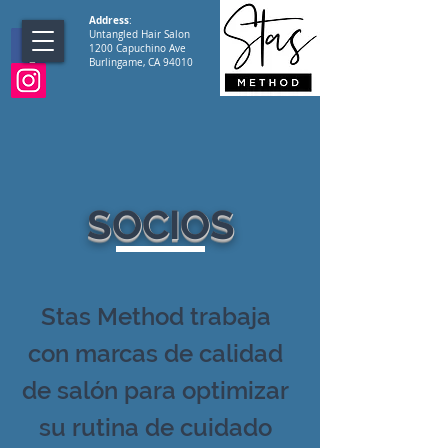
Address
:
Untangled Hair Salon
1200 Capuchino Ave
Burlingame, CA 94010
SOCIOS
Stas Method trabaja
con marcas de calidad
de salón para optimizar
su rutina de cuidado